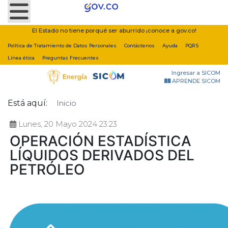
Nota:
este
sitio
El Estado no tiene porqué ser aburrido ¡conoce a gov.co!
web
Política de Tratamiento de Datos Personales
Contáctenos
Ayuda
PQRS
incluye
Línea ética
Preguntas Frecuentes
un
Ingresar a SICOM
sistema
APRENDE SICOM
de
Está aquí:
Inicio
accesibilidad.
Lunes, 20 Mayo 2024 23:23
OPERACIÓN ESTADÍSTICA
LÍQUIDOS DERIVADOS DEL
PETRÓLEO