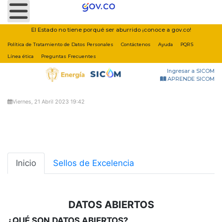
Nota:
este
sitio
El Estado no tiene porqué ser aburrido ¡conoce a gov.co!
web
Política de Tratamiento de Datos Personales
Contáctenos
Ayuda
PQRS
incluye
Línea ética
Preguntas Frecuentes
un
Ingresar a SICOM
sistema
APRENDE SICOM
de
accesibilidad.
Viernes, 21 Abril 2023 19:42
Inicio
Sellos de Excelencia
DATOS ABIERTOS
¿QUÉ SON DATOS ABIERTOS?