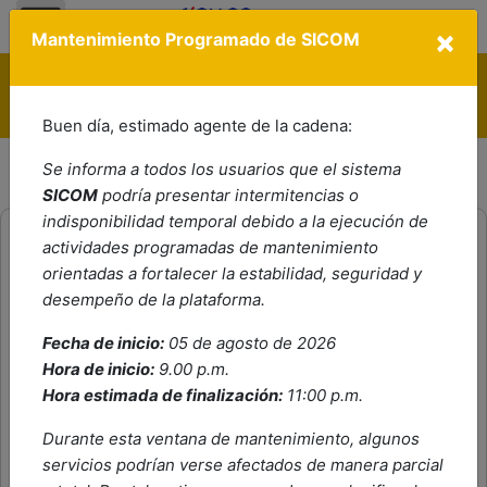
Nota:
×
este
Mantenimiento Programado de SICOM
sitio
El Estado no tiene porqué ser aburrido ¡conoce a gov.co!
web
Política de Tratamiento de Datos Personales
Contáctenos
Ayuda
PQRS
incluye
Buen día, estimado agente de la cadena:
Línea ética
Preguntas Frecuentes
un
Ingresar a SICOM
sistema
Se informa a todos los usuarios que el sistema
APRENDE SICOM
de
SICOM
podría presentar intermitencias o
accesibilidad.
indisponibilidad temporal debido a la ejecución de
actividades programadas de mantenimiento
Está aquí:
Inicio
orientadas a fortalecer la estabilidad, seguridad y
desempeño de la plataforma.
Miércoles, 16 Septiembre 2020 16:04
Fecha de inicio:
05 de agosto de 2026
Hora de inicio:
9.00 p.m.
Hora estimada de finalización:
11:00 p.m.
Durante esta ventana de mantenimiento, algunos
servicios podrían verse afectados de manera parcial