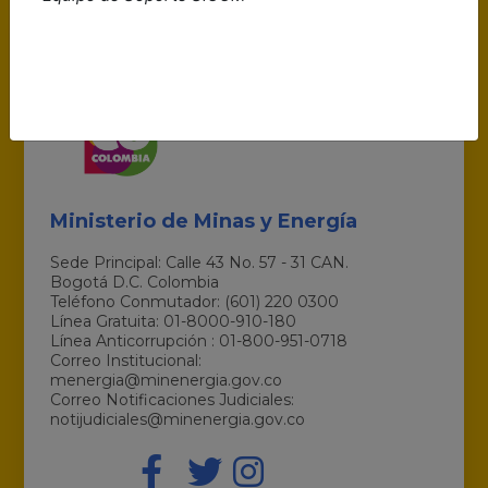
Ministerio de Minas y Energía
Sede Principal: Calle 43 No. 57 - 31 CAN.
Bogotá D.C. Colombia
Teléfono Conmutador: (601) 220 0300
Línea Gratuita: 01-8000-910-180
Línea Anticorrupción : 01-800-951-0718
Correo Institucional:
menergia@minenergia.gov.co
Correo Notificaciones Judiciales:
notijudiciales@minenergia.gov.co