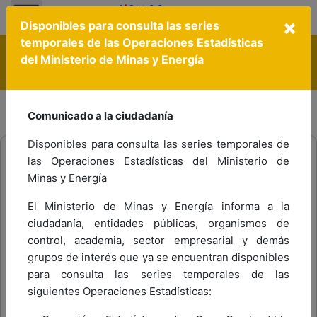
Nota:
×
este
Disponibles para consulta las series
sitio
temporales de las Operaciones Estadísticas
El Estado no tiene porqué ser aburrido ¡conoce a gov.co!
web
del Ministerio de Minas y Energía
Política de Tratamiento de Datos Personales
Contáctenos
Ayuda
PQRS
incluye
Línea ética
Preguntas Frecuentes
un
Ingresar a SICOM
sistema
APRENDE SICOM
Comunicado a la ciudadanía
de
accesibilidad.
Disponibles para consulta las series temporales de
las Operaciones Estadísticas del Ministerio de
Está aquí:
Inicio
Minas y Energía
Miércoles, 16 Septiembre 2020 16:03
El Ministerio de Minas y Energía informa a la
ciudadanía, entidades públicas, organismos de
control, academia, sector empresarial y demás
grupos de interés que ya se encuentran disponibles
para consulta las series temporales de las
siguientes Operaciones Estadísticas: