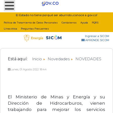
Nota:
este
sitio
El Estado no tiene porqué ser aburrido ¡conoce a gov.co!
web
Política de Tratamiento de Datos Personales
Contáctenos
Ayuda
PQRS
incluye
Línea ética
Preguntas Frecuentes
un
Ingresar a SICOM
sistema
APRENDE SICOM
de
accesibilidad.
Está aquí:
Inicio
Novedades
NOVEDADES
Lunes, 01 Agosto 2022 18:44
El Ministerio de Minas y Energía y su
Dirección de Hidrocarburos, vienen
trabajando para mejorar los servicios