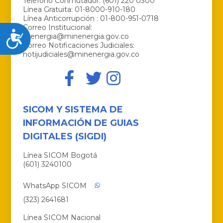
Teléfono Conmutador: (601) 220 0300
Línea Gratuita: 01-8000-910-180
Línea Anticorrupción : 01-800-951-0718
Correo Institucional:
Accesibilidad
menergia@minenergia.gov.co
Correo Notificaciones Judiciales:
notijudiciales@minenergia.gov.co
SICOM Y SISTEMA DE
INFORMACIÓN DE GUIAS
DIGITALES (SIGDI)
Línea SICOM Bogotá
(601) 3240100
WhatsApp SICOM
(323) 2641681
Línea SICOM Nacional