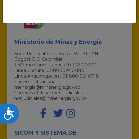
Ministerio de Minas y Energía
Sede Principal: Calle 43 No. 57 - 31 CAN.
Bogotá D.C. Colombia
Teléfono Conmutador: (601) 220 0300
Línea Gratuita: 01-8000-910-180
Línea Anticorrupción : 01-800-951-0718
Correo Institucional:
menergia@minenergia.gov.co
Correo Notificaciones Judiciales:
notijudiciales@minenergia.gov.co
Accesibilidad
SICOM Y SISTEMA DE