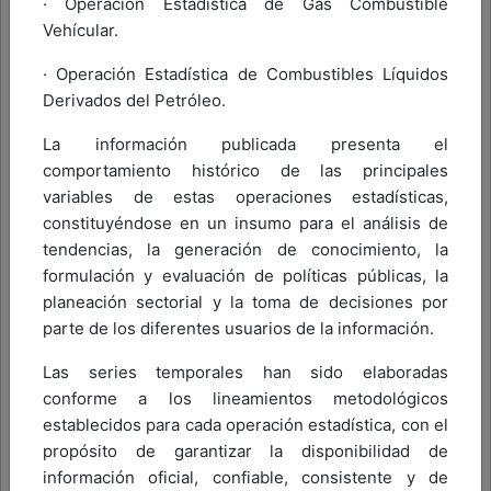
· Operación Estadística de Gas Combustible
BLOQUEO TEMPORAL
y los cuales no
Vehícular.
tendrán combustible el día
01 de JUNIO de
2026.
· Operación Estadística de Combustibles Líquidos
Derivados del Petróleo.
La comunicación incluye las EDS por
departamento a quienes se les invita a
La información publicada presenta el
subsanar el motivo que originó su
comportamiento histórico de las principales
suspensión
variables de estas operaciones estadísticas,
constituyéndose en un insumo para el análisis de
Ver Comunicado Aquí
tendencias, la generación de conocimiento, la
formulación y evaluación de políticas públicas, la
Cordialmente,
planeación sectorial y la toma de decisiones por
Dirección de Hidrocarburos
parte de los diferentes usuarios de la información.
Las series temporales han sido elaboradas
conforme a los lineamientos metodológicos
establecidos para cada operación estadística, con el
propósito de garantizar la disponibilidad de
información oficial, confiable, consistente y de
Volver arriba