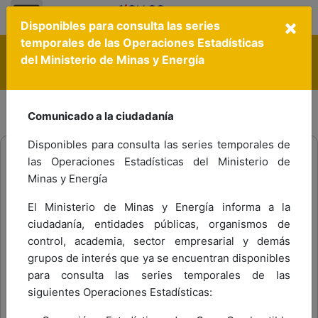
Nota:
×
este
Disponibles para consulta las series
sitio
temporales de las Operaciones Estadísticas
El Estado no tiene porqué ser aburrido ¡conoce a gov.co!
web
del Ministerio de Minas y Energía
Política de Tratamiento de Datos Personales
Contáctenos
Ayuda
PQRS
incluye
Línea ética
Preguntas Frecuentes
un
Ingresar a SICOM
sistema
APRENDE SICOM
Comunicado a la ciudadanía
de
accesibilidad.
Disponibles para consulta las series temporales de
las Operaciones Estadísticas del Ministerio de
Está aquí:
Inicio
Novedades
NOVEDADES
Minas y Energía
Miércoles, 27 Mayo 2026 16:15
El Ministerio de Minas y Energía informa a la
ciudadanía, entidades públicas, organismos de
control, academia, sector empresarial y demás
Cordial saludo,
grupos de interés que ya se encuentran disponibles
Se adjunta comunicación para las EDS que
para consulta las series temporales de las
por falta de cumplimiento en los requisitos
siguientes Operaciones Estadísticas:
presentan a corte
26 de MAYO de 2026