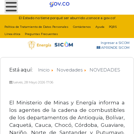
Nota:
este
sitio
El Estado no tiene porqué ser aburrido ¡conoce a gov.co!
web
Política de Tratamiento de Datos Personales
Contáctenos
Ayuda
PQRS
incluye
Línea ética
Preguntas Frecuentes
un
Ingresar a SICOM
sistema
APRENDE SICOM
de
accesibilidad.
Está aquí:
Inicio
Novedades
NOVEDADES
Jueves, 28 Mayo 2026 17:06
El Ministerio de Minas y Energía informa a
los agentes de la cadena de combustibles
de los departamentos de Antioquia, Bolívar,
Caquetá, Cauca, Chocó, Córdoba, Guaviare,
Nariño, Norte de Santander y Putumayo,