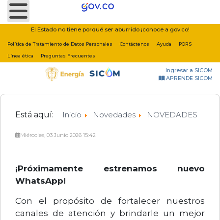
Nota:
este
sitio
El Estado no tiene porqué ser aburrido ¡conoce a gov.co!
web
Política de Tratamiento de Datos Personales
Contáctenos
Ayuda
PQRS
incluye
Línea ética
Preguntas Frecuentes
un
Ingresar a SICOM
sistema
APRENDE SICOM
de
accesibilidad.
Está aquí:
Inicio
Novedades
NOVEDADES
Miércoles, 03 Junio 2026 15:42
¡Próximamente estrenamos nuevo
WhatsApp!
Con el propósito de fortalecer nuestros
canales de atención y brindarle un mejor