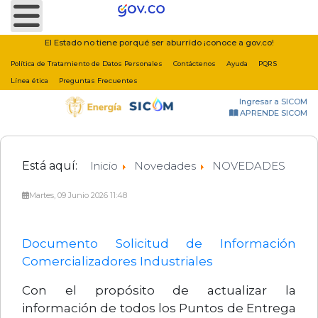
Nota:
este
sitio
El Estado no tiene porqué ser aburrido ¡conoce a gov.co!
web
Política de Tratamiento de Datos Personales
Contáctenos
Ayuda
PQRS
incluye
Línea ética
Preguntas Frecuentes
un
Ingresar a SICOM
sistema
APRENDE SICOM
de
accesibilidad.
Está aquí:
Inicio
Novedades
NOVEDADES
Martes, 09 Junio 2026 11:48
Documento Solicitud de Información
Comercializadores Industriales
Con el propósito de actualizar la
información de todos los Puntos de Entrega