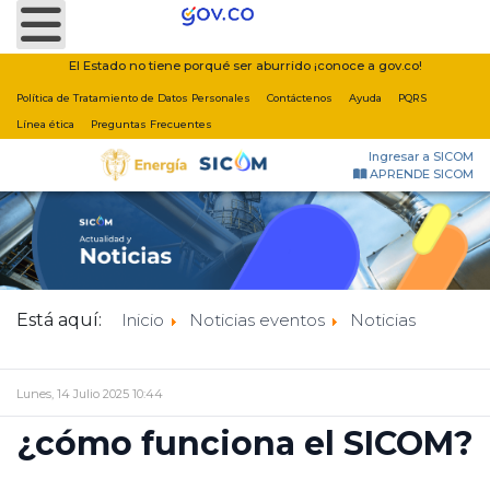
Nota:
este
sitio
El Estado no tiene porqué ser aburrido ¡conoce a gov.co!
web
Política de Tratamiento de Datos Personales
Contáctenos
Ayuda
PQRS
incluye
Línea ética
Preguntas Frecuentes
un
Ingresar a SICOM
sistema
APRENDE SICOM
de
accesibilidad.
Está aquí:
Inicio
Noticias eventos
Noticias
Lunes, 14 Julio 2025 10:44
¿cómo funciona el SICOM?