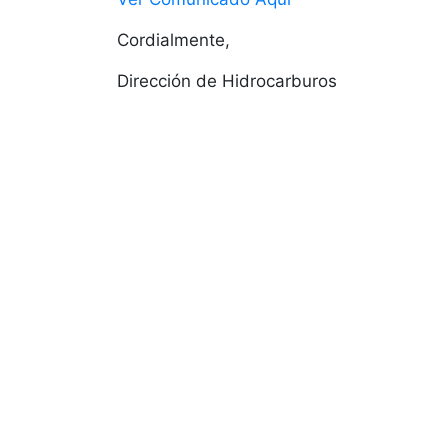
de
accesibilidad.
Cordialmente,
Dirección de Hidrocarburos