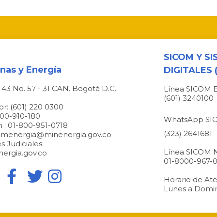
SICOM Y S
inas y Energía
DIGITALES (
e 43 No. 57 - 31 CAN. Bogotá D.C.
Línea SICOM 
(601) 3240100
r: (601) 220 0300
000-910-180
WhatsApp S
n : 01-800-951-0718
(323) 2641681
l: menergia@minenergia.gov.co
s Judiciales:
Línea SICOM N
nergia.gov.co
01-8000-967-
Horario de At
Lunes a Domin